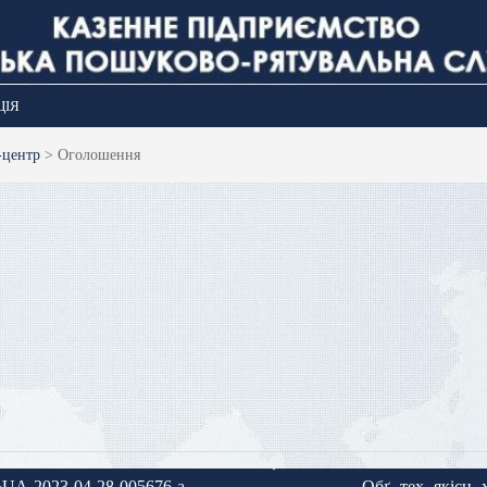
ЦІЯ
-центр
>
Оголошення
-№UA-2023-04-28-005676-a
Обґ.-тех.-якісн.