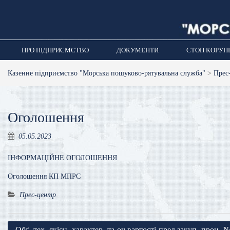
Перейти
до
вмісту
ПРО ПІДПРИЄМСТВО
ДОКУМЕНТИ
СТОП КОРУП
Казенне підприємство "Морська пошуково-рятувальна служба"
>
Прес
Оголошення
05.05.2023
ІНФОРМАЦІЙНЕ ОГОЛОШЕННЯ
Оголошення КП МПРС
Прес-центр
Навігація
Обґ.-тех.-якісн.-характер.-та-оч.вартості-пред.закуп.-проц.