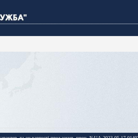
-характер.-та-оч.вартості-пред.закуп.-проц.-№UA-2023-05-17-0140