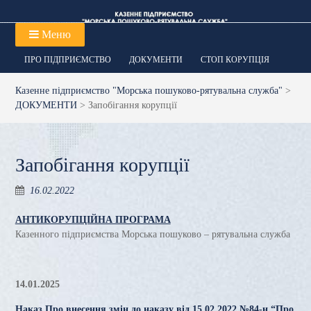
Перейти
до
Меню
вмісту
ПРО ПІДПРИЄМСТВО
ДОКУМЕНТИ
СТОП КОРУПЦІЯ
Казенне підприємство "Морська пошуково-рятувальна служба"
>
ДОКУМЕНТИ
>
Запобігання корупції
Запобігання корупції
16.02.2022
АНТИКОРУПЦІЙНА ПРОГРАМА
Казенного підприємства Морська пошуково – рятувальна служба
14.01.2025
Наказ Про внесення змін до наказу від 15.02.2022 №84-н “Про