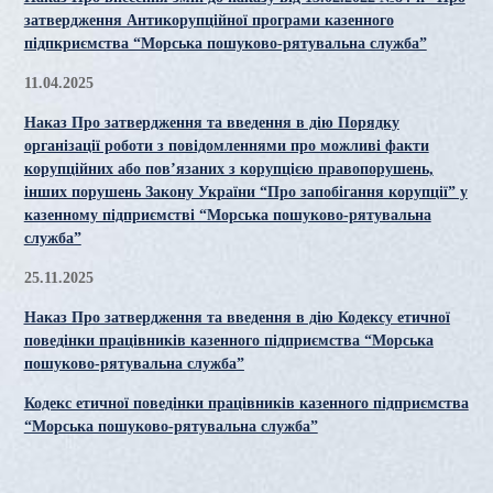
затвердження Антикорупційної програми казенного
підпкриємства “Морська пошуково-рятувальна служба”
11.04.2025
Наказ Про затвердження та введення в дію Порядку
організації роботи з повідомленнями про можливі факти
корупційних або пов’язаних з корупцією правопорушень,
інших порушень Закону України “Про запобігання корупції” у
казенному підприємстві “Морська пошуково-рятувальна
служба”
25.11.2025
Наказ Про затвердження та введення в дію Кодексу етичної
поведінки працівників казенного підприємства “Морська
пошуково-рятувальна служба”
Кодекс етичної поведінки працівників казенного підприємства
“Морська пошуково-рятувальна служба”