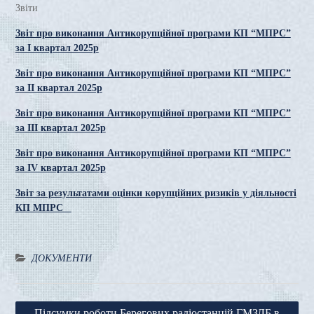
Звіти
Звіт про виконання Антикорупційної програми КП “МПРС”
за І квартал 2025р
Звіт про виконання Антикорупційної програми КП “МПРС”
за ІІ квартал 2025р
Звіт про виконання Антикорупційної програми КП “МПРС”
за ІІІ квартал 2025р
Звіт про виконання Антикорупційної програми КП “МПРС”
за ІV квартал 2025р
Звіт за результатами оцінки корупційних ризиків у діяльності
КП МПРС
ДОКУМЕНТИ
Навігація
Підсумки роботи Берегових радіостанцій ГМЗЛБ в